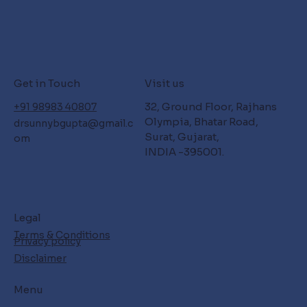
Get in Touch
Visit us
32, Ground Floor, Rajhans
+91 98983 40807
Olympia, Bhatar Road,
drsunnybgupta@gmail.c
Surat, Gujarat,
om
INDIA -395001.
Legal
Terms & Conditions
Privacy policy
Disclaimer
Menu