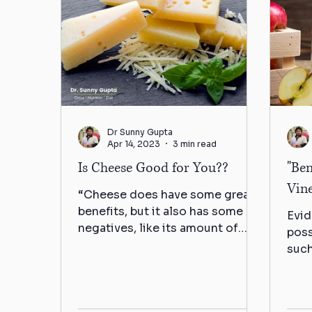
Dr Sunny Gupta
Apr 14, 2023
3 min read
Is Cheese Good for You??
"Ben
Vin
“Cheese does have some great
benefits, but it also has some
Evid
negatives, like its amount of
poss
saturated fat and sodium.”
such
Health benefits of...
Redu
bloo