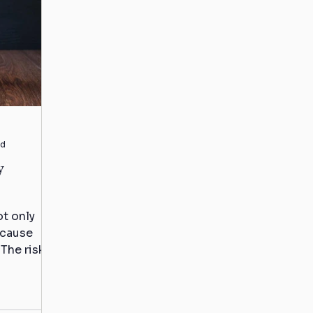
ad
y
ot only
 cause
The risk
creases. -