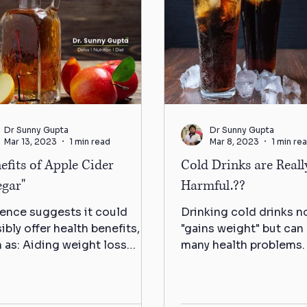
Dr Sunny Gupta
Dr Sunny Gupta
Mar 13, 2023
1 min read
Mar 8, 2023
1 min re
efits of Apple Cider
Cold Drinks are Reall
egar"
Harmful.??
ence suggests it could
Drinking cold drinks n
ibly offer health benefits,
"gains weight" but can
 as: Aiding weight loss
many health problems. 
cing cholesterol Lowering
of getting diabetes in
d sugar levels...
Proves to be...