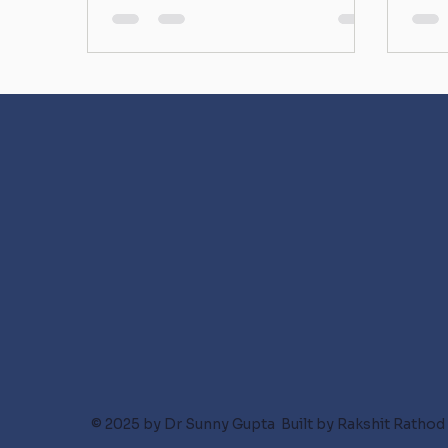
© 2025 by Dr Sunny Gupta Built by Rakshit Rathod