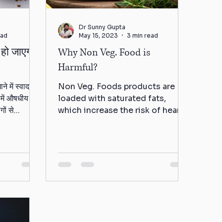
Dr Sunny Gupta
ead
May 15, 2023
3 min read
ो हो जाएगा
Why Non Veg. Food is
Harmful?
े में स्वाद देने
Non Veg. Foods products are
में औषधीय गुण
loaded with saturated fats,
ों से...
which increase the risk of heart
diseases. Studies have shown
that people...