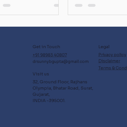
Legal
Get in Touch
Privacy policy
+91 98983 40807
Disclaimer
drsunnybgupta@gmail.com
Terms & Cond
Visit us
32, Ground Floor, Rajhans
Olympia, Bhatar Road, Surat,
Gujarat,
INDIA -395001.